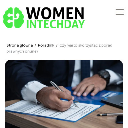
Strona główna
/
Poradnik
/
Czy warto skorzystać z porad
prawnych online?