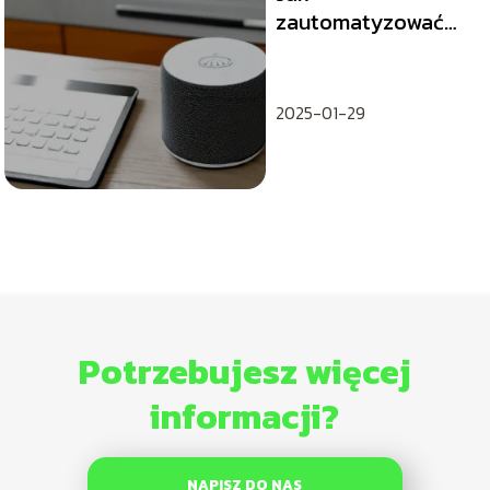
zautomatyzować
domowe zadania
przy użyciu
inteligentnych
2025-01-29
urządzeń?
Potrzebujesz więcej
informacji?
NAPISZ DO NAS