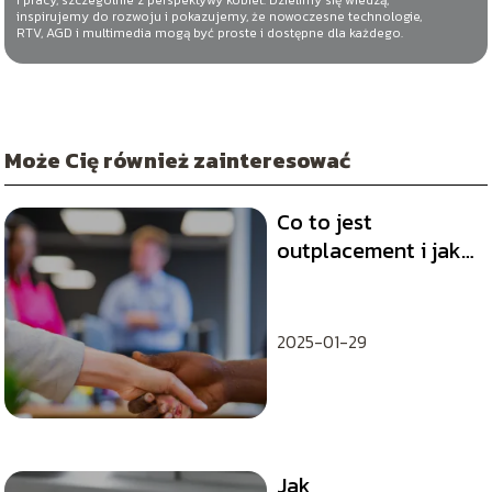
i pracy, szczególnie z perspektywy kobiet. Dzielimy się wiedzą,
inspirujemy do rozwoju i pokazujemy, że nowoczesne technologie,
RTV, AGD i multimedia mogą być proste i dostępne dla każdego.
Może Cię również zainteresować
Co to jest
outplacement i jak
może wspierać
pracowników?
2025-01-29
Jak