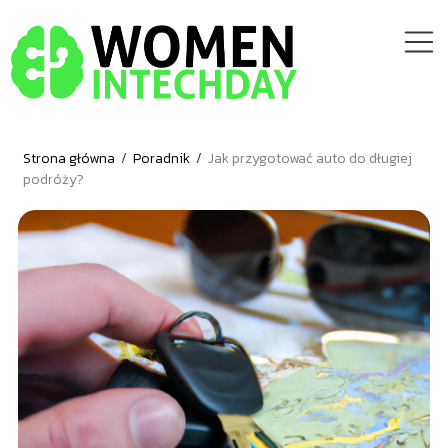
Strona główna
/
Poradnik
/
Jak przygotować auto do długiej
podróży?