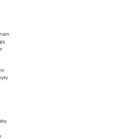
ć nam
ogą
e
że
były
 aby
w.