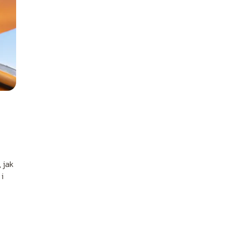
 jak
i