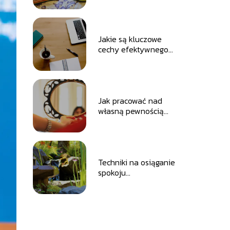
dlaczego warto?
Jakie są kluczowe
cechy efektywnego
lidera?
Jak pracować nad
własną pewnością
siebie w różnych
sytuacjach?
Techniki na osiąganie
spokoju
wewnętrznego