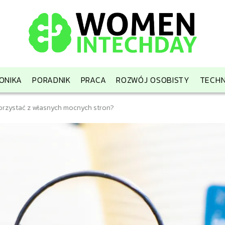
ONIKA
PORADNIK
PRACA
ROZWÓJ OSOBISTY
TECHN
korzystać z własnych mocnych stron?