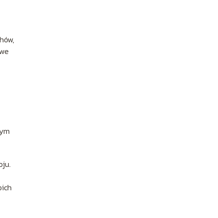
hów,
owe
łym
oju.
oich