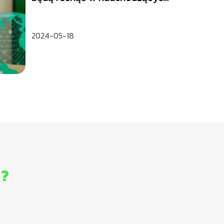
latach?
2024-05-18
i?