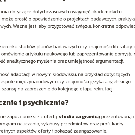
tania dotyczące dotychczasowych osiągnięć akademickich i
ja może prosić o opowiedzenie o projektach badawczych, praktyk
ych. Ważne jest, aby przygotować zwięzłe, konkretne odpowie
erunku studiów, planów badawczych czy znajomości literatury i
o omówienie artykułu naukowego lub zaprezentowanie pomysłu 
ść analitycznego myślenia oraz umiejętność argumentacji.
ność adaptacji w nowym środowisku: na przykład dotyczących
 zespole międzynarodowym czy znajomości języka angielskiego.
szansę na zaproszenie do kolejnego etapu rekrutacji.
znie i psychicznie?
ne zapoznanie się z ofertą
studia za granicą
prezentowaną 
program nauczania, sylabusy przedmiotów oraz profil kadry
retnych aspektów oferty i pokazać zaangażowanie.