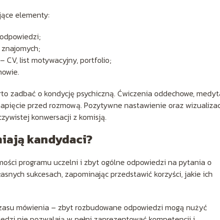
jące elementy:
 odpowiedzi;
 znajomych;
CV, list motywacyjny, portfolio;
mowie.
to zadbać o kondycję psychiczną. Ćwiczenia oddechowe, medyt
 napięcie przed rozmową. Pozytywne nastawienie oraz wizualiza
ywistej konwersacji z komisją.
niają kandydaci?
ości programu uczelni i zbyt ogólne odpowiedzi na pytania o
asnych sukcesach, zapominając przedstawić korzyści, jakie ich
czasu mówienia – zbyt rozbudowane odpowiedzi mogą nużyć
iedzi nie pozwalają w pełni zaprezentować kompetencji i