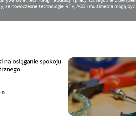
krywa świat technologii, edukacji i pracy, szczególnie z perspek
y, że nowoczesne technologie, RTV, AGD i multimedia mogą być 
i na osiąganie spokoju
trznego
-15