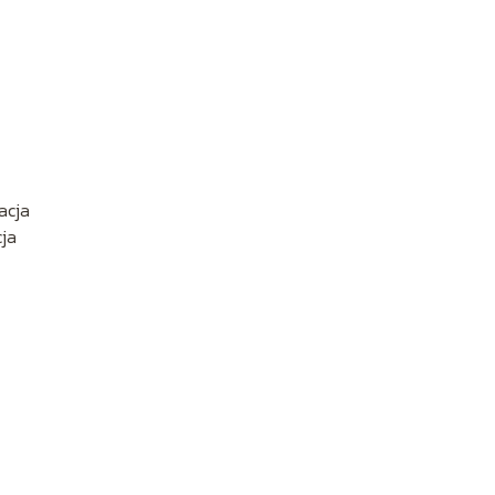
acja
cja