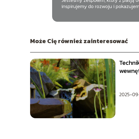
Jesteśmy zespołem, który z pasją od
inspirujemy do rozwoju i pokazujem
Może Cię również zainteresować
Technik
wewnę
2025-09