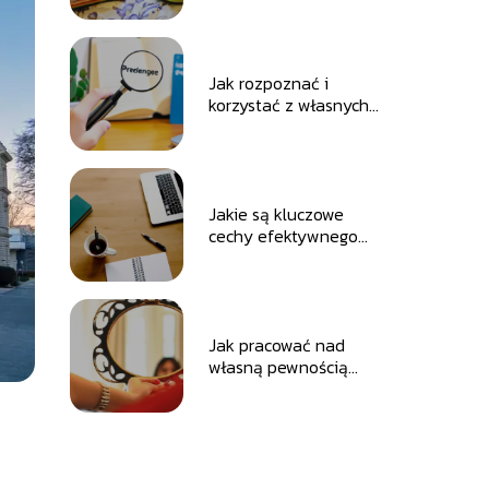
dlaczego warto?
Jak rozpoznać i
korzystać z własnych
mocnych stron?
Jakie są kluczowe
cechy efektywnego
lidera?
Jak pracować nad
własną pewnością
siebie w różnych
sytuacjach?