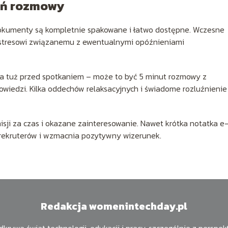
eń rozmowy
 dokumenty są kompletnie spakowane i łatwo dostępne. Wczesne
a stresowi związanemu z ewentualnymi opóźnieniami
a tuż przed spotkaniem – może to być 5 minut rozmowy z
wiedzi. Kilka oddechów relaksacyjnych i świadome rozluźnienie
ji za czas i okazane zainteresowanie. Nawet krótka notatka e
rekruterów i wzmacnia pozytywny wizerunek.
Redakcja womenintechday.pl