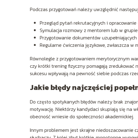
Podczas przygotowań należy uwzględnić następu
Przegląd pytań rekrutacyjnych i opracowanie
Symulacja rozmowy z mentorem lub w grupie
Przygotowanie dokumentów uzupełniających – 
Regularne ćwiczenia językowe, zwłaszcza w 
Równolegle z przygotowaniem merytorycznym war
czy krótki trening fizyczny pomagają zredukować
sukcesu wpływają na pewność siebie podczas rzecz
Jakie błędy najczęściej popeł
Do często spotykanych błędów należy brak znajom
motywację. Niektórzy kandydaci skupiają się na wł
obecność wniesie do społeczności akademickiej.
Innym problemem jest skrajne niedoszacowanie 
słuchaczy. Z kolei zbyt krótkie, monotonne wypow