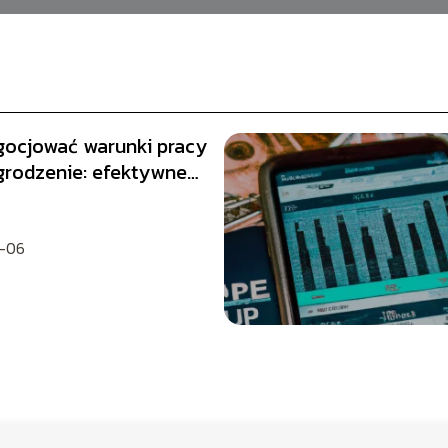
gocjować warunki pracy
grodzenie: efektywne
i
-06