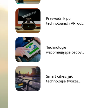
codziennym życiu?
Przewodnik po
technologiach VR: od
rozrywki do edukacji
Technologie
wspomagające osoby
niepełnosprawne: od
aplikacji po
urządzenia
adaptacyjne
Smart cities: jak
technologie tworzą
miasta przyszłości?