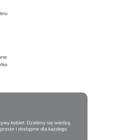
tanu
pne.
ylko
tywy kobiet. Dzielimy się wiedzą,
proste i dostępne dla każdego.