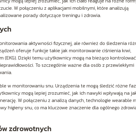
nicy mogą lepiej zrozumieć, jak ich ciało reaguje na różne form
zucie. W połączeniu z aplikacjami mobilnymi, które analizują
lizowane porady dotyczące treningu i zdrowia.
nych
onitorowania aktywności fizycznej, ale również do śledzenia ró
dzeń oferuje funkcje takie jak monitorowanie ciśnienia krwi,
am (EKG). Dzięki temu użytkownicy mogą na bieżąco kontrolować
ieprawidłowości. To szczególnie ważne dla osób z przewlekłymi
wania.
able w monitorowaniu snu. Urządzenia te mogą śledzić różne fa
żytkownicy mogą lepiej zrozumieć, jak ich nawyki wpływają na ja
enerację. W połączeniu z analizą danych, technologie wearable 
y higieny snu, co ma kluczowe znaczenie dla ogólnego zdrowia
nów zdrowotnych