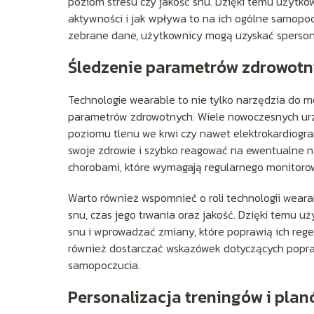
poziom stresu czy jakość snu. Dzięki temu użytkow
aktywności i jak wpływa to na ich ogólne samopoc
zebrane dane, użytkownicy mogą uzyskać spersona
Śledzenie parametrów zdrowot
Technologie wearable to nie tylko narzędzia do m
parametrów zdrowotnych. Wiele nowoczesnych urzą
poziomu tlenu we krwi czy nawet elektrokardiogr
swoje zdrowie i szybko reagować na ewentualne n
chorobami, które wymagają regularnego monitoro
Warto również wspomnieć o roli technologii wear
snu, czas jego trwania oraz jakość. Dzięki temu u
snu i wprowadzać zmiany, które poprawią ich reg
również dostarczać wskazówek dotyczących popraw
samopoczucia.
Personalizacja treningów i pla