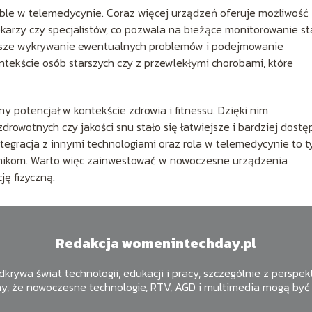
able w telemedycynie. Coraz więcej urządzeń oferuje możliwość
karzy czy specjalistów, co pozwala na bieżące monitorowanie s
ybsze wykrywanie ewentualnych problemów i podejmowanie
tekście osób starszych czy z przewlekłymi chorobami, które
potencjał w kontekście zdrowia i fitnessu. Dzięki nim
rowotnych czy jakości snu stało się łatwiejsze i bardziej dostę
tegracja z innymi technologiami oraz rola w telemedycynie to t
ownikom. Warto więc zainwestować w nowoczesne urządzenia
ję fizyczną.
Redakcja womenintechday.pl
krywa świat technologii, edukacji i pracy, szczególnie z perspek
y, że nowoczesne technologie, RTV, AGD i multimedia mogą być 