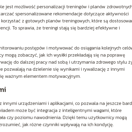
e jest możliwość personalizacji treningów i planów zdrowotnych
tarczać spersonalizowane rekomendacje dotyczące aktywności
gą korzystać z gotowych planów treningowych, które są dostosow
ji. To sprawia, że treningi stają się bardziej efektywne i
itorowaniu postępów i motywować do osiągania kolejnych celó
y mogą zobaczyć, jak ich wysiłki przekładają się na poprawę
ywację do dalszej pracy nad sobą i utrzymania zdrowego stylu ży
e pozwalają na dzielenie się wynikami i rywalizację z innymi
ć się ważnym elementem motywacyjnym.
mi
 z innymi urządzeniami i aplikacjami, co pozwala na jeszcze bard
ykładem może być integracja z inteligentnymi wagami, które
iała czy poziomu nawodnienia. Dzięki temu użytkownicy mogą
zrozumieć, jak różne czynniki wpływają na ich kondycję.