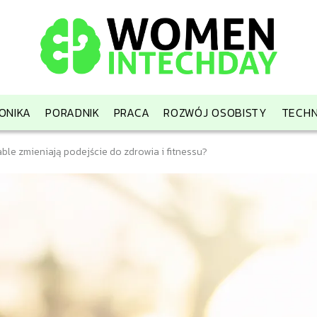
ONIKA
PORADNIK
PRACA
ROZWÓJ OSOBISTY
TECHN
ble zmieniają podejście do zdrowia i fitnessu?