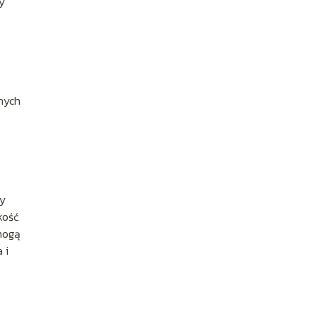
y
żnych
zy
kość
mogą
 i