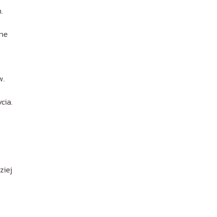
.
ane
w.
cia.
ziej