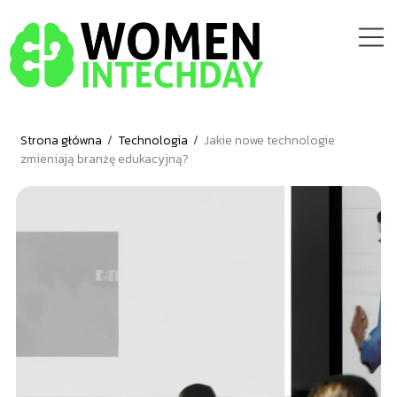
Strona główna
/
Technologia
/
Jakie nowe technologie
zmieniają branżę edukacyjną?